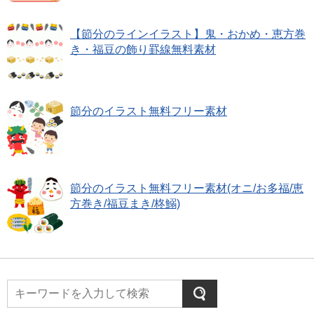
【節分のラインイラスト】鬼・おかめ・恵方巻
き・福豆の飾り罫線無料素材
節分のイラスト無料フリー素材
節分のイラスト無料フリー素材(オニ/お多福/恵
方巻き/福豆まき/柊鰯)