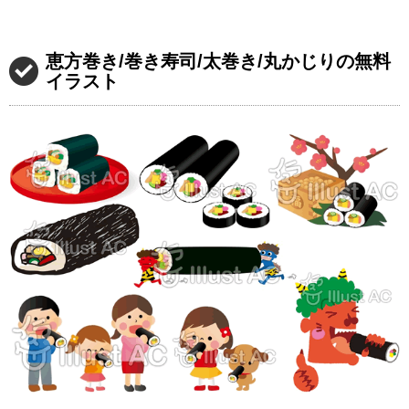
恵方巻き/巻き寿司/太巻き/丸かじりの無料
イラスト