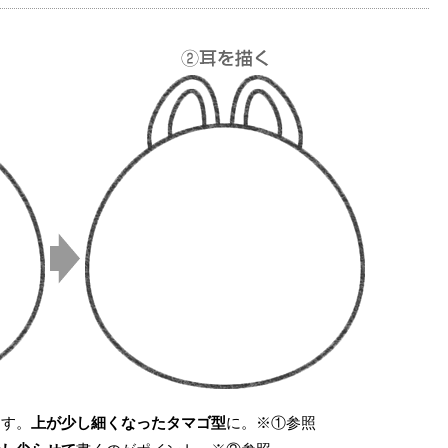
ます。
上が少し細くなったタマゴ型
に。※①参照