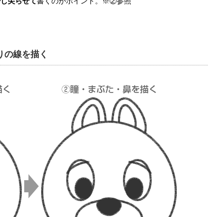
少し尖らせて
書くのがポイント。※②参照
周りの線を描く