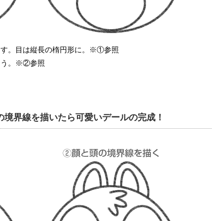
ます。目は縦長の楕円形に。※①参照
ょう。※②参照
と頭の境界線を描いたら可愛いデールの完成！