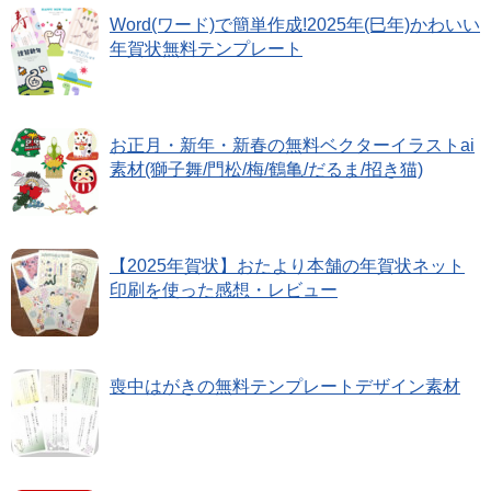
Word(ワード)で簡単作成!2025年(巳年)かわいい
年賀状無料テンプレート
お正月・新年・新春の無料ベクターイラストai
素材(獅子舞/門松/梅/鶴亀/だるま/招き猫)
【2025年賀状】おたより本舗の年賀状ネット
印刷を使った感想・レビュー
喪中はがきの無料テンプレートデザイン素材