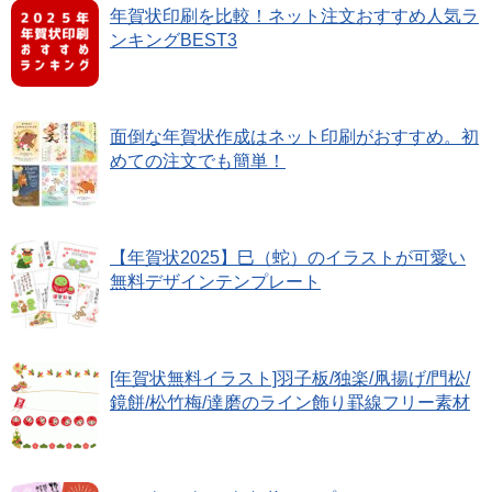
年賀状印刷を比較！ネット注文おすすめ人気ラ
ンキングBEST3
面倒な年賀状作成はネット印刷がおすすめ。初
めての注文でも簡単！
【年賀状2025】巳（蛇）のイラストが可愛い
無料デザインテンプレート
[年賀状無料イラスト]羽子板/独楽/凧揚げ/門松/
鏡餅/松竹梅/達磨のライン飾り罫線フリー素材