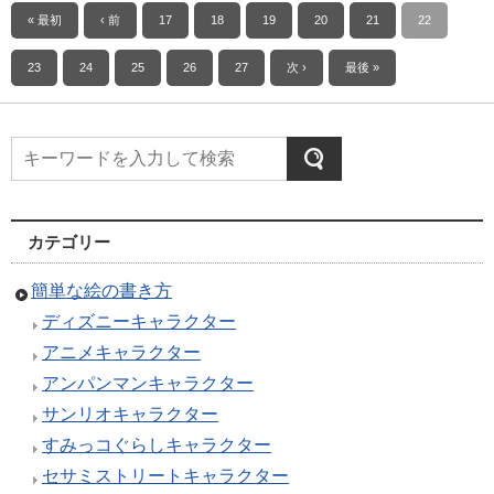
« 最初
‹ 前
17
18
19
20
21
22
23
24
25
26
27
次 ›
最後 »
カテゴリー
簡単な絵の書き方
ディズニーキャラクター
アニメキャラクター
アンパンマンキャラクター
サンリオキャラクター
すみっコぐらしキャラクター
セサミストリートキャラクター