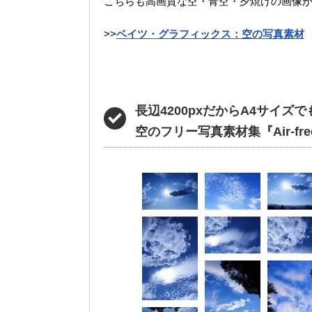
こちらも高画質な空・青空・夕焼けの画像が
>>
ベイツ・グラフィックス：空の写真素材
長辺4200pxだからA4サイズ
空のフリー写真素材集『Air-free