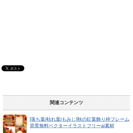
関連コンテンツ
[落ち葉/枯れ葉/もみじ]秋の紅葉飾り枠フレーム
背景無料ベクターイラストフリーai素材