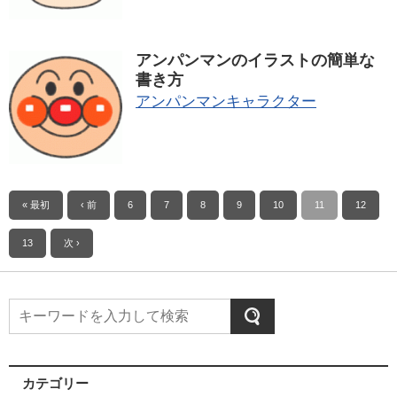
アンパンマンのイラストの簡単な
書き方
アンパンマンキャラクター
« 最初
‹ 前
6
7
8
9
10
11
12
13
次 ›
カテゴリー