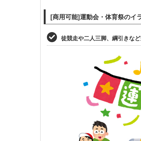
[商用可能]運動会・体育祭の
徒競走や二人三脚、綱引きなど