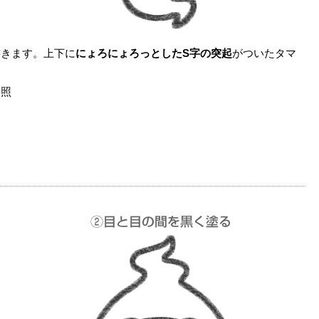
書きます。上下に
にょろにょろっとしたS字の突起
がついたタマ
参照