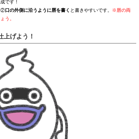
完成です！
、②
口の外側に沿うように唇を書く
と書きやすいです。
※唇の両
しょう。
仕上げよう！