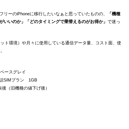
フリーのiPhoneに移行したいなぁと思っていたものの、
「機種
こがいいのか」「どのタイミングで乗替えるのがお得か」
で迷っ
ネット環境）や月々に使用している通信データ量、コスト面、使
断。
 スペースグレイ
通話SIMプラン 1GB
発表後（旧機種の値下げ後）