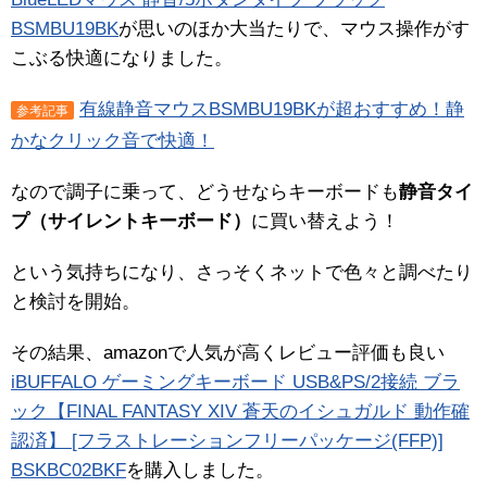
BSMBU19BK
が思いのほか大当たりで、マウス操作がす
こぶる快適になりました。
有線静音マウスBSMBU19BKが超おすすめ！静
参考記事
かなクリック音で快適！
なので調子に乗って、どうせならキーボードも
静音タイ
プ（サイレントキーボード）
に買い替えよう！
という気持ちになり、さっそくネットで色々と調べたり
と検討を開始。
その結果、amazonで人気が高くレビュー評価も良い
iBUFFALO ゲーミングキーボード USB&PS/2接続 ブラ
ック【FINAL FANTASY XIV 蒼天のイシュガルド 動作確
認済】 [フラストレーションフリーパッケージ(FFP)]
BSKBC02BKF
を購入しました。