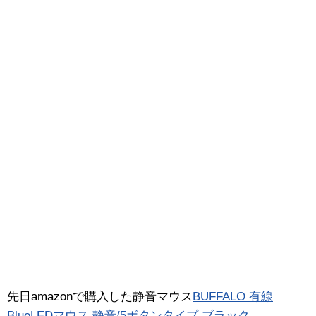
先日amazonで購入した静音マウス
BUFFALO 有線
BlueLEDマウス 静音/5ボタンタイプ ブラック