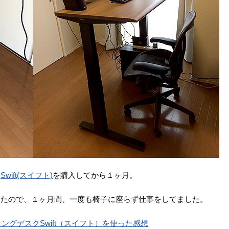
ク
Swift(スイフト)
を購入してから１ヶ月。
ったので、１ヶ月間、一度も椅子に座らず仕事をしてました。
グデスクSwift（スイフト）を使った感想