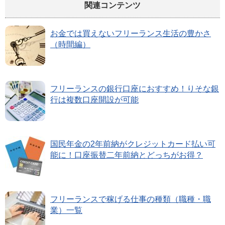
関連コンテンツ
お金では買えないフリーランス生活の豊かさ
（時間編）
フリーランスの銀行口座におすすめ！りそな銀
行は複数口座開設が可能
国民年金の2年前納がクレジットカード払い可
能に！口座振替二年前納とどっちがお得？
フリーランスで稼げる仕事の種類（職種・職
業）一覧